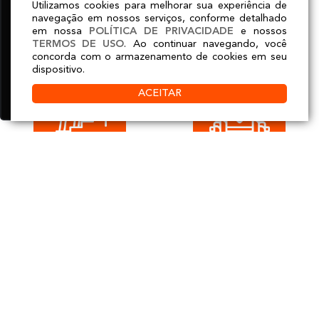
Utilizamos cookies para melhorar sua experiência de
A
RIO SPORT SHOW
experiência, melhorar o desempenho, analisar
navegação em nossos serviços, conforme detalhado
como você interage em nosso site e
em nossa
POLÍTICA DE PRIVACIDADE
e nossos
TERMOS DE USO
. Ao continuar navegando, você
personalizar conteúdo.
Saiba mais
concorda com o armazenamento de cookies em seu
dispositivo.
Recusar Cookies
Aceitar Cookies
ACEITAR
ATUALIZAÇÃO
APRESENTAÇÃO DE
PROFISSIONAL
TECNOLOGIAS
VOLTADAS PARA O
UNIVERSO FITNESS