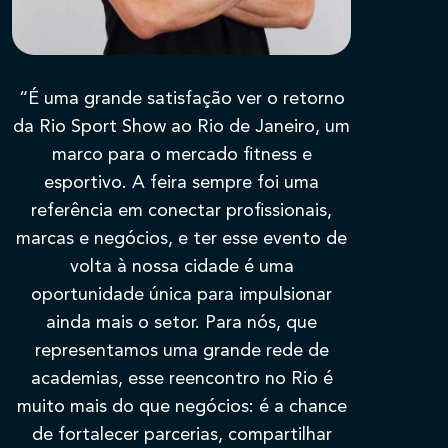
TRAGA SUA MARCA
IMPRENSA
“É uma grande satisfação ver o retorno
da Rio Sport Show ao Rio de Janeiro, um
BLOG
marco para o mercado fitness e
v
esportivo. A feira sempre foi uma
CREDENCIAMENTO
referência em conectar profissionais,
marcas e negócios, e ter esse evento de
volta à nossa cidade é uma
FALTAM
312
DIAS
oportunidade única para impulsionar
ainda mais o setor. Para nós, que
representamos uma grande rede de
academias, esse reencontro no Rio é
muito mais do que negócios: é a chance
de fortalecer parcerias, compartilhar