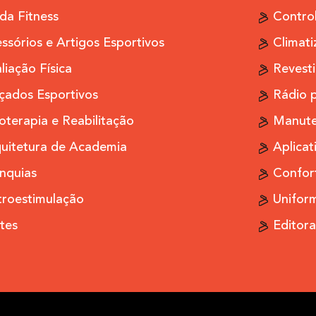
a Fitness
Contro
ssórios e Artigos Esportivos
Climati
liação Física
Revesti
çados Esportivos
Rádio 
ioterapia e Reabilitação
Manute
uitetura de Academia
Aplicat
nquias
Confor
troestimulação
Uniform
ates
Editora