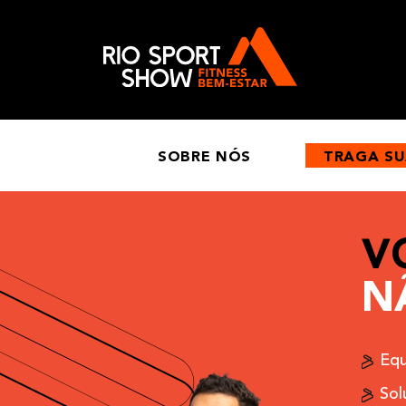
SOBRE NÓS
TRAGA S
V
N
Equ
Sol