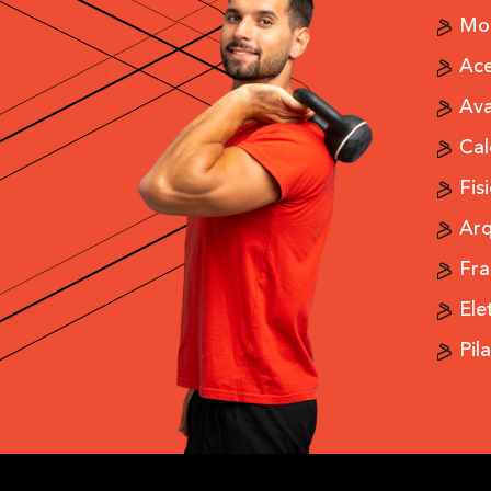
Mod
Ace
Ava
Cal
Fis
Arq
Fra
Ele
Pil