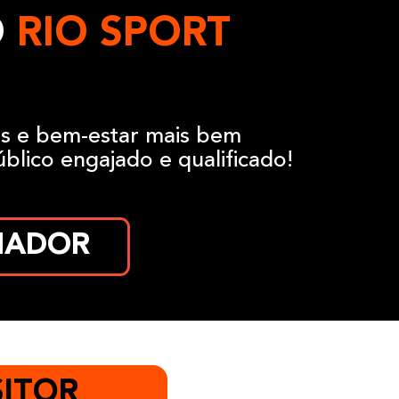
O
RIO SPORT
ss e bem-estar mais bem
lico engajado e qualificado!
NADOR
SITOR