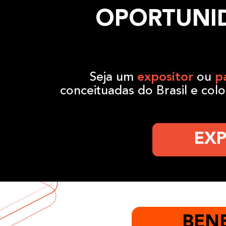
OPORTUNI
Seja um
expositor
ou
p
conceituadas do Brasil e co
EXP
BENE