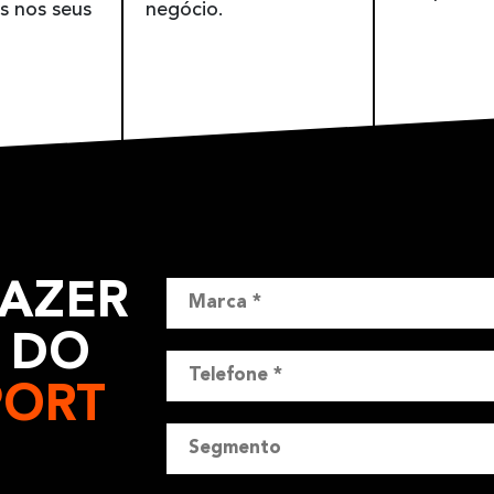
s nos seus
negócio.
FAZER
 DO
PORT