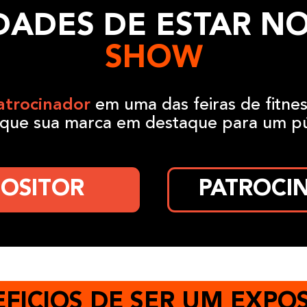
DADES DE ESTAR N
SHOW
atrocinador
em uma das feiras de fitne
loque sua marca em destaque para um púb
OSITOR
PATROCI
FICIOS DE SER UM EXPO