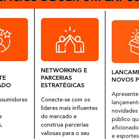
LANCAM
NETWORKING E
NOVOS 
TE
PARCERIAS
ADO
ESTRATÉGICAS
Apresente
nsumidores
Conecte-se com os
lançament
líderes mais influentes
novidades
e
do mercado e
público qu
,
construa parcerias
aficionado
valiosas para o seu
e esportes