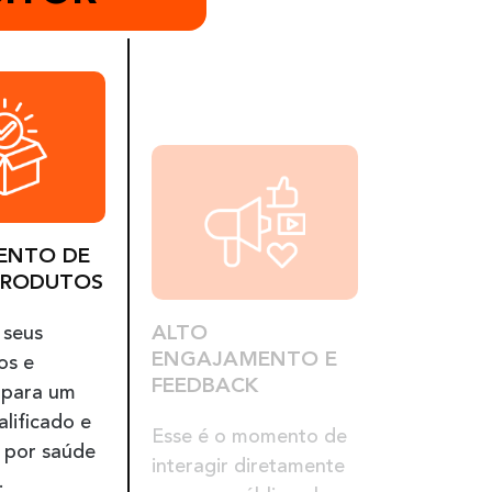
ENTO DE
ALTO
PRODUTOS
ENGAJAMENTO E
FEEDBACK
 seus
os e
Esse é o momento de
 para um
interagir diretamente
alificado e
com seu público alvo e
 por saúde
receber feedbacks
.
essenciais para o